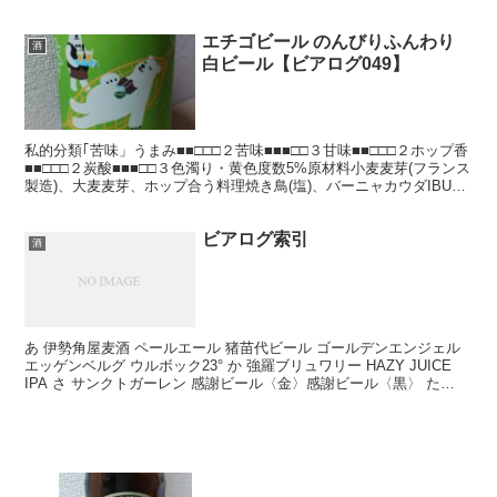
ーストラリア産、ホップ合う料理...
エチゴビール のんびりふんわり
酒
白ビール【ビアログ049】
私的分類｢苦味」うまみ■■□□□２苦味■■■□□３甘味■■□□□２ホップ香
■■□□□２炭酸■■■□□３色濁り・黄色度数5%原材料小麦麦芽(フランス
製造)、大麦麦芽、ホップ合う料理焼き鳥(塩)、バーニャカウダIBU16
製造者：エチゴビール飲...
ビアログ索引
酒
あ 伊勢角屋麦酒 ペールエール 猪苗代ビール ゴールデンエンジェル
エッゲンベルグ ウルボック23° か 強羅ブリュワリー HAZY JUICE
IPA さ サンクトガーレン 感謝ビール〈金〉感謝ビール〈黒〉 た
DHCビール ゴールデンマ...