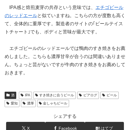
IPA感と焙煎麦芽の共存という意味では、
エチゴビール
のレッドエール
と似ていますね。こちらの方が度数も高く
て、全体的に重厚です。製造者のサイトの｢ビールテイス
トチャート｣でも、ボディと苦味が最大です。
エチゴビールのレッドエールでは鴨肉のすき焼きをお薦
めしました。こちらも濃厚甘辛が合うのは間違いありませ
ん。ちょっと芸がないですが牛肉のすき焼きをお薦めして
おきます。
酒
IPA
すき焼きに合うビール
ビアログ
ビール
愛知
濃厚
金しゃちビール
シェアする
X
Facebook
はてブ