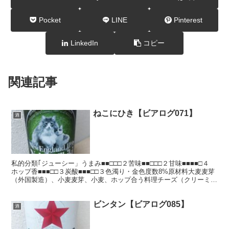
Pocket
LINE
Pinterest
LinkedIn
コピー
関連記事
ねこにひき【ビアログ071】
酒
私的分類｢ジューシー」うまみ■■□□□２苦味■■□□□２甘味■■■■□４
ホップ香■■■□□３炭酸■■■□□３色濁り・金色度数8%原材料大麦麦芽
（外国製造）、小麦麦芽、小麦、ホップ合う料理チーズ（クリーミー
なもの）、タイカレーIBU35 製...
ビンタン【ビアログ085】
酒