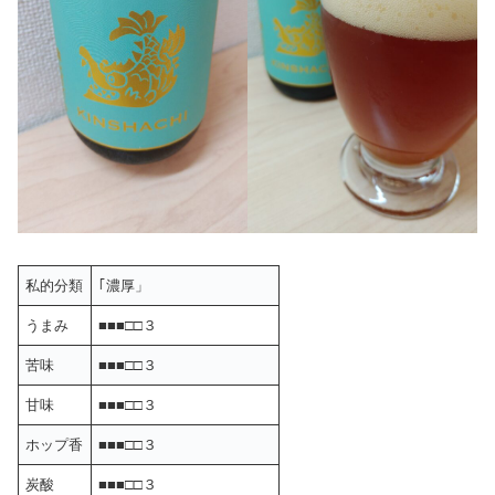
私的分類
｢濃厚」
うまみ
■■■□□３
苦味
■■■□□３
甘味
■■■□□３
ホップ香
■■■□□３
炭酸
■■■□□３