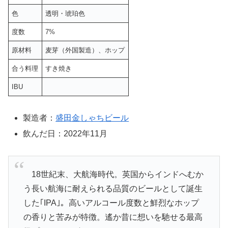
色
透明・琥珀色
度数
7%
原材料
麦芽（外国製造）、ホップ
合う料理
すき焼き
IBU
製造者：
盛田金しゃちビール
飲んだ日：2022年11月
18世紀末、大航海時代。英国からインドへむか
う長い航海に耐えられる品質のビールとして誕生
した｢IPA｣。高いアルコール度数と鮮烈なホップ
の香りと苦みが特徴。遙か昔に想いを馳せる最高