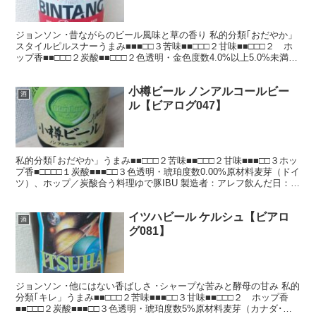
ジョンソン ･昔ながらのビール風味と草の香り 私的分類｢おだやか」
スタイルピルスナーうまみ■■■□□３苦味■■□□□２甘味■■□□□２ ホ
ップ香■■□□□２炭酸■■□□□２色透明・金色度数4.0%以上5.0%未満原
材料麦芽、ホップ、糖類合う...
小樽ビール ノンアルコールビー
酒
ル【ビアログ047】
私的分類｢おだやか」うまみ■■□□□２苦味■■□□□２甘味■■■□□３ホッ
プ香■□□□□１炭酸■■■□□３色透明・琥珀度数0.00%原材料麦芽（ドイ
ツ）、ホップ／炭酸合う料理ゆで豚IBU 製造者：アレフ飲んだ日：
2022年10月 小樽ビー...
イツハビール ケルシュ【ビアロ
酒
グ081】
ジョンソン ･他にはない香ばしさ ･シャープな苦みと酵母の甘み 私的
分類｢キレ」うまみ■■□□□２苦味■■■□□３甘味■■□□□２ ホップ香
■■□□□２炭酸■■■□□３色透明・琥珀度数5%原材料麦芽（カナダ･オ