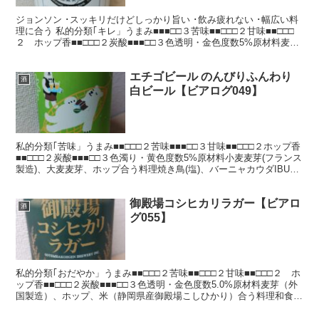
ジョンソン ･スッキリだけどしっかり旨い ･飲み疲れない ･幅広い料
理に合う 私的分類｢キレ」うまみ■■■□□３苦味■■□□□２甘味■■□□□
２ ホップ香■■□□□２炭酸■■■□□３色透明・金色度数5%原材料麦
芽、ホップ合う料理和食全般IB...
エチゴビール のんびりふんわり
酒
白ビール【ビアログ049】
私的分類｢苦味」うまみ■■□□□２苦味■■■□□３甘味■■□□□２ホップ香
■■□□□２炭酸■■■□□３色濁り・黄色度数5%原材料小麦麦芽(フランス
製造)、大麦麦芽、ホップ合う料理焼き鳥(塩)、バーニャカウダIBU16
製造者：エチゴビール飲...
御殿場コシヒカリラガー【ビアロ
酒
グ055】
私的分類｢おだやか」うまみ■■□□□２苦味■■□□□２甘味■■□□□２ ホ
ップ香■■□□□２炭酸■■■□□３色透明・金色度数5.0%原材料麦芽（外
国製造）、ホップ、米（静岡県産御殿場こしひかり）合う料理和食全
般（刺身、白和え）IBU 製造者...