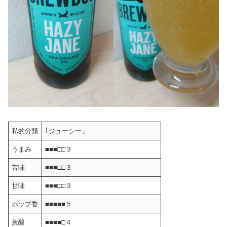
私的分類
｢ジューシー」
うまみ
■■■□□３
苦味
■■■□□３
甘味
■■■□□３
ホップ香
■■■■■５
炭酸
■■■■□４