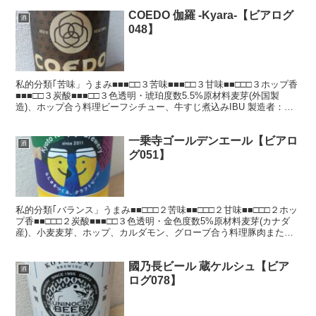
COEDO 伽羅 -Kyara-【ビアログ
酒
048】
私的分類｢苦味」うまみ■■■□□３苦味■■■□□３甘味■■□□□３ホップ香
■■■□□３炭酸■■■□□３色透明・琥珀度数5.5%原材料麦芽(外国製
造)、ホップ合う料理ビーフシチュー、牛すじ煮込みIBU 製造者：コ
エドブルワリー飲んだ日：202...
一乗寺ゴールデンエール【ビアロ
酒
グ051】
私的分類｢バランス」うまみ■■□□□２苦味■■□□□２甘味■■□□□２ホッ
プ香■■□□□２炭酸■■■□□３色透明・金色度数5%原材料麦芽(カナダ
産)、小麦麦芽、ホップ、カルダモン、グローブ合う料理豚肉または
ラム肉のローストIBU32 製造者...
國乃長ビール 蔵ケルシュ【ビア
酒
ログ078】