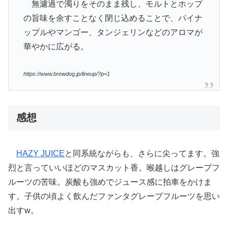
無濾過で濁りをそのまま残し、モルトとホップ
の旨味を余すことなく閉じ込めることで、パイナ
ップルやマンゴー、タンジェリンなどのアロマが
華やかに広がる。
https://www.brewdog.jp/lineup/?p=1
感想
HAZY JUICE
と同系統ながらも、さらに尖ってます。強
烈と言っていいほどのマスカット香。喉越しはグレープフ
ルーツの苦味。炭酸も強めでジュース感に拍車をかけま
す。子供の頃よく飲んだファンタグレープフルーツを思い
出すw。