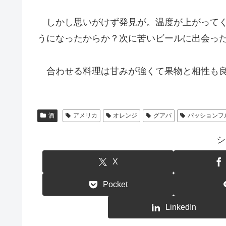
しかし思いがけず発見が。温度が上がってく
うになったからか？次に苦いビールに出会っ
合わせる料理は甘みが強くて果物と相性も
酒
アメリカ
オレンジ
グアバ
パッションフ
シ
X
Pocket
LinkedIn