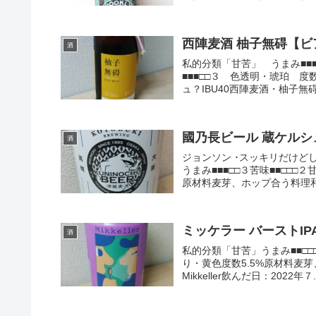
西陣麦酒 柚子無碍【ビ
酒
私的分類「甘苦」 うまみ■■■■
■■■□□３ 色透明・琥珀 
ュ？IBU40西陣麦酒・柚子無碍 
國乃長ビール 蔵ケルシ
酒
ジョンソン ･スッキリだけどし
うまみ■■■□□３苦味■■□□□２
原材料麦芽、ホップ合う料理和食
ミッケラー バーストIP
酒
私的分類「甘苦」うまみ■■□□□
り・黄色度数5.5%原材料麦芽
Mikkeller飲んだ日：2022年７..