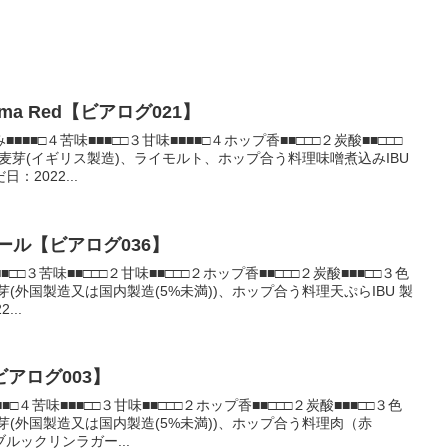
ma Red【ビアログ021】
■■□４苦味■■■□□３甘味■■■■□４ホップ香■■□□□２炭酸■■□□□
麦芽(イギリス製造)、ライモルト、ホップ合う料理味噌煮込みIBU
2022...
ール【ビアログ036】
□３苦味■■□□□２甘味■■□□□２ホップ香■■□□□２炭酸■■■□□３色
芽(外国製造又は国内製造(5%未満))、ホップ合う料理天ぷらIBU 製
...
アログ003】
□４苦味■■■□□３甘味■■□□□２ホップ香■■□□□２炭酸■■■□□３色
芽(外国製造又は国内製造(5%未満))、ホップ合う料理肉（赤
ルックリンラガー...