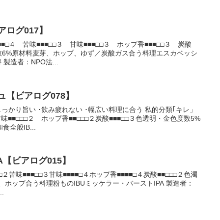
アログ017】
□４ 苦味■■■□□３ 甘味■■■□□３ ホップ香■■■□□３ 炭酸
度数6%原材料麦芽、ホップ、ゆず／炭酸ガス合う料理エスカベッシ
製造者：NPO法...
ュ【ビアログ078】
っかり旨い ･飲み疲れない ･幅広い料理に合う 私的分類｢キレ」
甘味■■□□□２ ホップ香■■□□□２炭酸■■■□□３色透明・金色度数5%
全般IB...
A【ビアログ015】
２苦味■■■□□３甘味■■■■□４ホップ香■■■■□４炭酸■■□□□２色濁
、ホップ合う料理粉ものIBUミッケラー・バーストIPA 製造者：
.