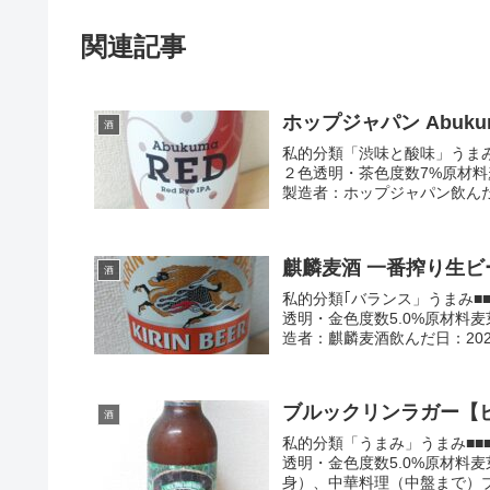
関連記事
ホップジャパン Abuku
酒
私的分類「渋味と酸味」うまみ■■
２色透明・茶色度数7%原材料
製造者：ホップジャパン飲んだ日：
麒麟麦酒 一番搾り生ビ
酒
私的分類｢バランス」うまみ■■■□
透明・金色度数5.0%原材料麦
造者：麒麟麦酒飲んだ日：2022
ブルックリンラガー【ビ
酒
私的分類「うまみ」うまみ■■■■
透明・金色度数5.0%原材料麦
身）、中華料理（中盤まで）ブ