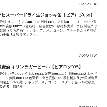
2022.12.06
サヒスーパードライ生ジョッキ缶【ビアログ059】
分類｢キレ」うまみ■■□□□２苦味■■□□□２甘味■□□□□１ ホップ香
□□□２炭酸■■■□□３色透明・金色度数5%原材料麦芽（外国製造又は
製造（５％未満））、ホップ、米、コーン、スターチ合う料理揚
の全般IBU 製造者：アサ...
2022.11.22
麟麦酒 キリンラガービール【ビアログ035】
分類｢バランス」うまみ■■□□□２苦味■■□□□２甘味■■□□□２ホップ
■□□□２炭酸■■■□□３色透明・金色度数5.0%原材料麦芽(外国製造又
内製造(5%未満))、ホップ、米、コーン、スターチ合う料理枝豆
 製造者：麒麟麦...