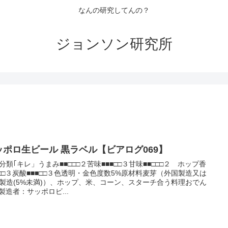
なんの研究してんの？
ジョンソン研究所
ッポロ生ビール 黒ラベル【ビアログ069】
分類｢キレ」うまみ■■□□□２苦味■■■□□３甘味■■□□□２ ホップ香
■□□３炭酸■■■□□３色透明・金色度数5%原材料麦芽（外国製造又は
製造(5%未満)）、ホップ、米、コーン、スターチ合う料理おでん
U 製造者：サッポロビ...