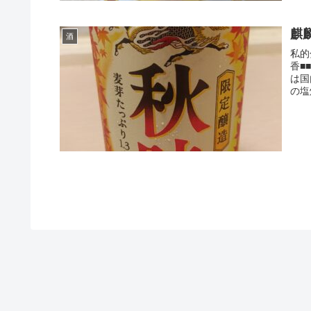
麒
酒
私的
香■
は国
の塩焼