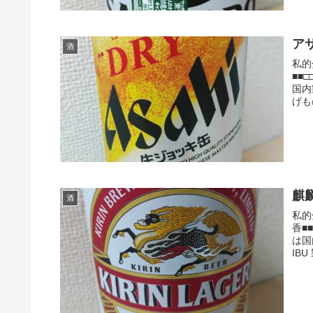
ア
酒
私的
■■
国内
げも
麒
酒
私的
香■
は国
IBU