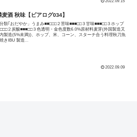
2022.09.15
麟麦酒 秋味【ビアログ034】
分類｢おだやか」うまみ■■□□□２苦味■■■□□３甘味■■■□□３ホップ
■□□□２炭酸■■■□□３色透明・金色度数6.0%原材料麦芽(外国製造又
内製造(5%未満))、ホップ、米、コーン、スターチ合う料理秋刀魚
きIBU 製造...
2022.09.09