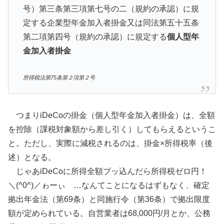
号）第三条第三項第七号の二（規約の承認）に規
定する企業型年金加入者掛金又は同法第五十五条
第二項第四号（規約の承認）に規定する
個人型年
金加入者掛金
所得税法第75条第２項第２号
つまりiDeCoの掛金（個人型年金加入者掛金）は、全額
を控除（課税対象額から差し引く）してもらえるというこ
と。ただし、実際に減税されるのは、掛金×所得税率（後
述）となる。
じゃあiDeCoに所得全額ブッ込んだら所得税ゼロ円！
＼(^0^)／ゎーぃ …なんてことになるはずもなく、確定
拠出年金法（第69条）と同施行令（第36条）で拠出限度
額が定められている。自営業者は68,000円/月とか、公務