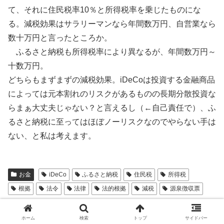
て、それに住民税率10％と所得税率を乗じたものにな
る。減税効果はサラリーマンなら年間数万円、自営業なら
数十万円と言ったところか。
ふるさと納税も所得税率により異なるが、年間数万円～
十数万円。
どちらもまずまずの減税効果。iDeCoは投資する金融商品
によっては元本割れのリスクがあるものの長期分散投資な
らまぁ大丈夫じゃない？と言えるし（←自己責任で）、ふ
るさと納税に至ってはほぼノーリスクなのでやらない手は
ない、と私は考えます。
お金
iDeCo
ふるさと納税
住民税
所得税
根拠
法令
法律
法的根拠
減税
源泉徴収票
シェアする
ホーム
検索
トップ
サイドバー