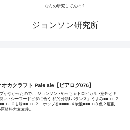
なんの研究してんの？
ジョンソン研究所
オカクラフト Pale ale【ビアログ076】
プがなかったので… ジョンソン ･めっちゃトロピカル ･意外とキ
良い ･シーフードピザに合う 私的分類｢バランス」うまみ■■□□□２
■■□□□２甘味■■□□□２ ホップ香■■■■□４炭酸■■■□□３色？度数
0%原材料大麦麦芽...