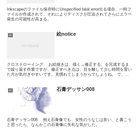
Inkscapeのファイル保存時にUnspecified fatal error出る場合、一時フ
ァイルが作成されて、それによりディスクが圧迫されてさらにエラー
発生の可能性が高まる。
絵notice
絵
クロスドローイング お絵描きは、描く→修正する、を完成するま
で繰り返す作業ですが、修正すべき点は、目を離して少し時間を置い
た方が気付きやすいです。見慣れてしまうからでしょうね。 で、そ
のインターバル中に漫画とか動画を見てしまい、何よりも貴...
石膏デッサン008
絵
石膏デッサン008 例え石膏像でも、女性のうなじは良い、と書こう
と思ったら、なんかこの石膏像に失礼な気がした。