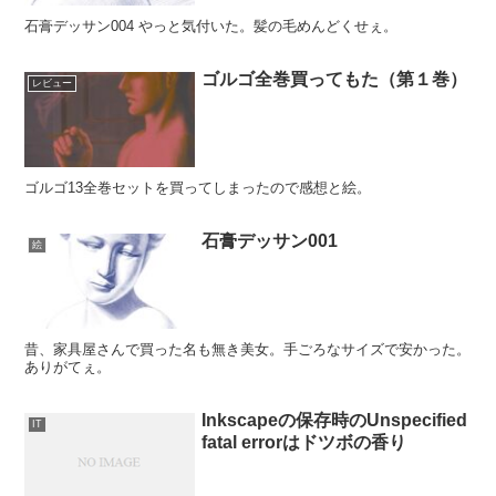
石膏デッサン004 やっと気付いた。髪の毛めんどくせぇ。
ゴルゴ全巻買ってもた（第１巻）
レビュー
ゴルゴ13全巻セットを買ってしまったので感想と絵。
石膏デッサン001
絵
昔、家具屋さんで買った名も無き美女。手ごろなサイズで安かった。
ありがてぇ。
Inkscapeの保存時のUnspecified
IT
fatal errorはドツボの香り