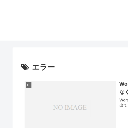
エラー
W
IT
な
Wo
出て